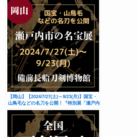
【岡山】【2024/7/27(土)～9/23(月)】国宝・
山鳥毛などの名刀を公開！『特別展「瀬戸内
市の名宝展」』