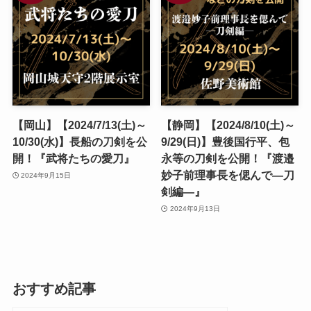
【岡山】【2024/7/13(土)～
【静岡】【2024/8/10(土)～
10/30(水)】長船の刀剣を公
9/29(日)】豊後国行平、包
開！『武将たちの愛刀』
永等の刀剣を公開！『渡邉
妙子前理事長を偲んで―刀
2024年9月15日
剣編―』
2024年9月13日
おすすめ記事