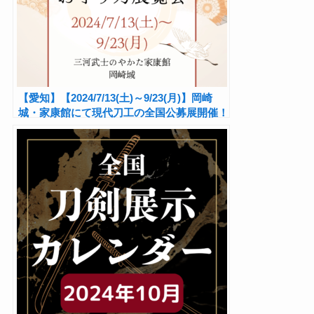
【愛知】【2024/7/13(土)～9/23(月)】岡崎
城・家康館にて現代刀工の全国公募展開催！
『第十七回お守り刀展覧会』