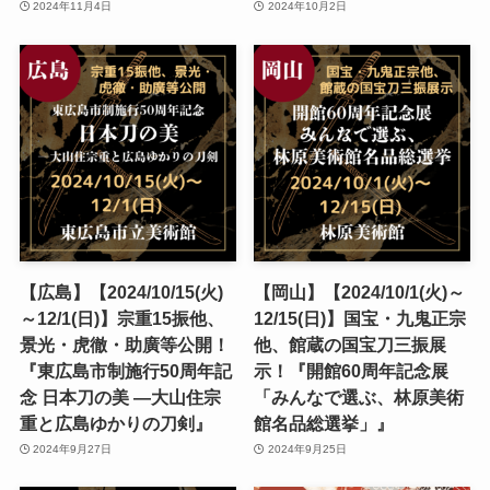
2024年11月4日
2024年10月2日
【広島】【2024/10/15(火)
【岡山】【2024/10/1(火)～
～12/1(日)】宗重15振他、
12/15(日)】国宝・九鬼正宗
景光・虎徹・助廣等公開！
他、館蔵の国宝刀三振展
『東広島市制施行50周年記
示！『開館60周年記念展
念 日本刀の美 ―大山住宗
「みんなで選ぶ、林原美術
重と広島ゆかりの刀剣』
館名品総選挙」』
2024年9月27日
2024年9月25日