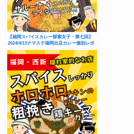
【福岡スパイスカレー探索女子・第七回】
2024/4/13ナマステ福岡出店カレー個別レポ
①！黒い深皿の中はスパイスの小宇宙！チキ
ンビリヤニとサルーナ（ナスのカレー）「自
己満足系俺風kitchen GOUTER」