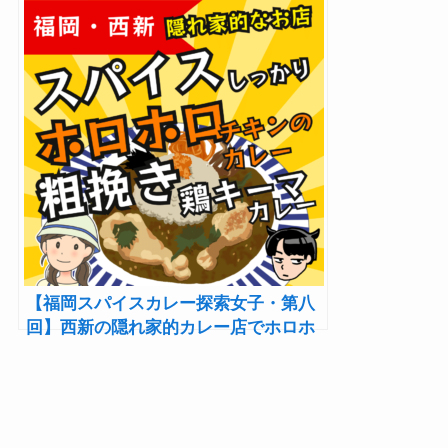
の小宇宙！チキンビリヤニとサルーナ
（ナスのカレー）「自己満足系俺風
kitchen GOUTER」
【福岡スパイスカレー探索女子・第八
回】西新の隠れ家的カレー店でホロホ
ロチキンのカレーと旨味たっぷり鶏キ
ーマを味わう「てるSun」