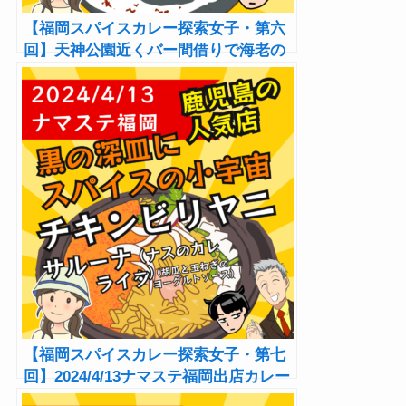
【福岡スパイスカレー探索女子・第六
回】天神公園近くバー間借りで海老の
ヤバい旨味たっぷりのビリヤニを味わ
う「CodaSPICE」
【福岡スパイスカレー探索女子・第七
回】2024/4/13ナマステ福岡出店カレー
個別レポ①！黒い深皿の中はスパイス